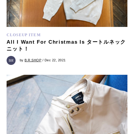
CLOSEUP ITEM
All I Want For Christmas Is タートルネック
ニット！
by
B.R.SHOP
/ Dec 22, 2021