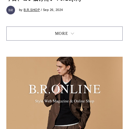
by
B.R.SHOP
/ Sep 26, 2024
MORE