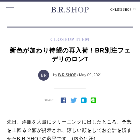
ONLINE SHOP
CLOSEUP ITEM
新色が加わり待望の再入荷！BR別注フェ
デリのロンT
by
B.R.SHOP
/ May 09, 2021
SHARE :
先日、洋服を大量にクリーニングに出したところ、予想
を上回る金額が提示され、涼しい顔をしてお会計を済ま
せたB.R.SHOPの藤平です。(内心は汗)