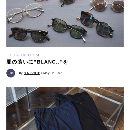
CLOSEUP ITEM
夏の装いに”BLANC..”を
by
B.R.SHOP
/ May 03, 2021