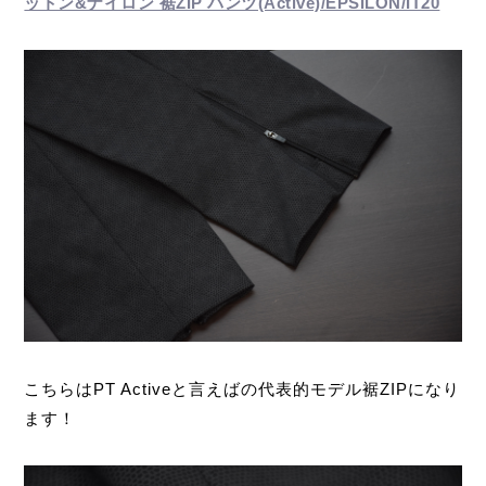
ットン&ナイロン 裾ZIP パンツ(Active)/EPSILON/IT20
こちらはPT Activeと言えばの代表的モデル裾ZIPになり
ます！