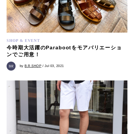
SHOP & EVENT
今時期大活躍のParabootをモアバリエーショ
ンでご用意！
by
B.R.SHOP
/ Jul 03, 2021