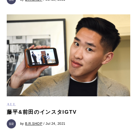
ALL
藤平&前田のインスタIGTV
by
B.R.SHOP
/ Jul 24, 2021