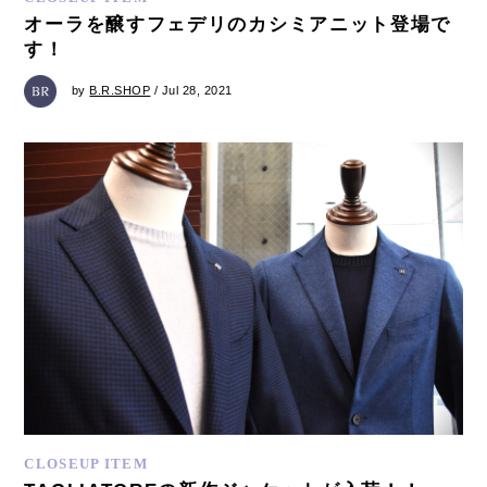
オーラを醸すフェデリのカシミアニット登場で
す！
by
B.R.SHOP
/ Jul 28, 2021
CLOSEUP ITEM