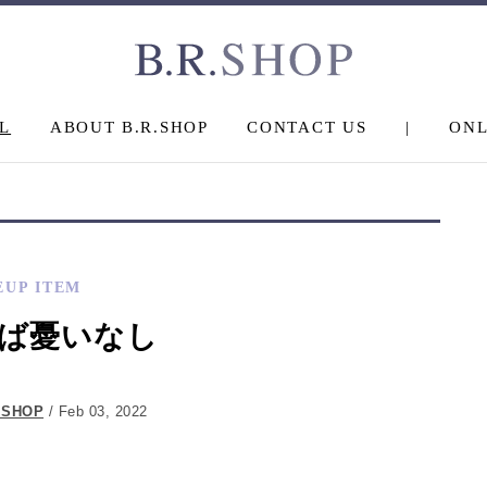
L
ABOUT B.R.SHOP
CONTACT US
|
ONL
EUP ITEM
ば憂いなし
.SHOP
/ Feb 03, 2022