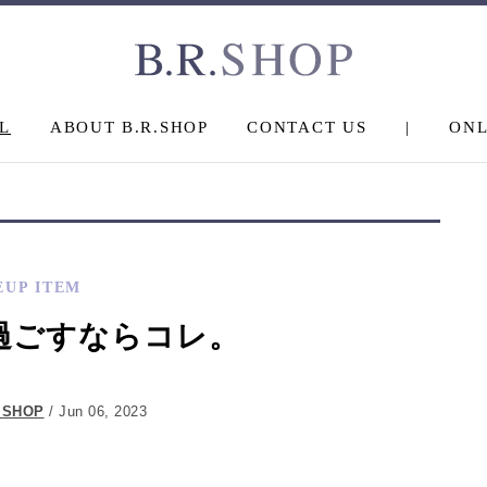
L
ABOUT B.R.SHOP
CONTACT US
|
ONL
EUP ITEM
過ごすならコレ。
.SHOP
/ Jun 06, 2023