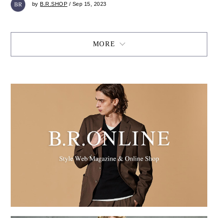
by
B.R.SHOP
/ Sep 15, 2023
MORE