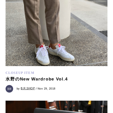
CLOSEUP ITEM
水野のNew Wardrobe Vol.4
by
B.R.SHOP
/ Nov 29, 2018