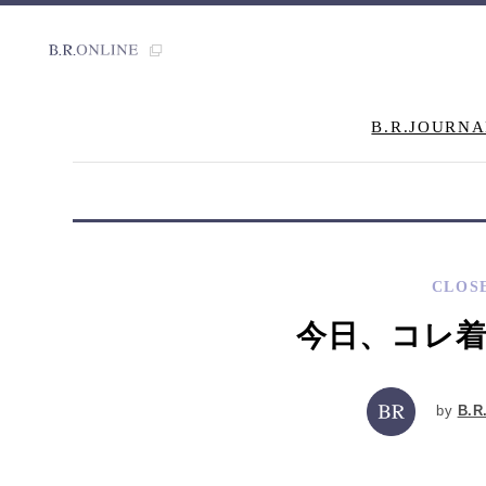
B.R.JOURNA
CLOS
今日、コレ着た
by
B.R