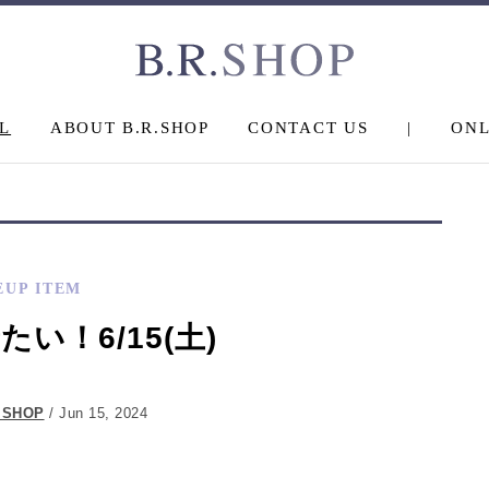
L
ABOUT B.R.SHOP
CONTACT US
|
ONL
EUP ITEM
い！6/15(土)
.SHOP
/ Jun 15, 2024