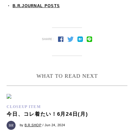
・
B.R.JOURNAL POSTS
SHARE :
WHAT TO READ NEXT
CLOSEUP ITEM
今日、コレ着たい！6月24日(月)
by
B.R.SHOP
/ Jun 24, 2024