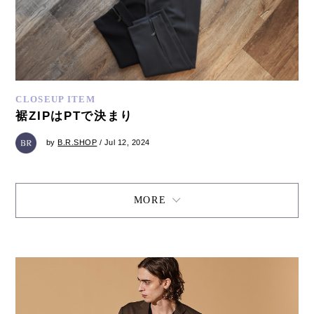
CLOSEUP ITEM
裾ZIPはPTで決まり
by
B.R.SHOP
/ Jul 12, 2024
MORE