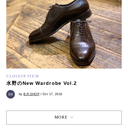
CLOSEUP ITEM
水野のNew Wardrobe Vol.2
by
B.R.SHOP
/ Oct 17, 2018
MORE