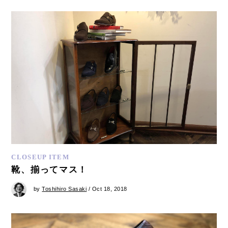
CLOSEUP ITEM
靴、揃ってマス！
by
Toshihiro Sasaki
/ Oct 18, 2018