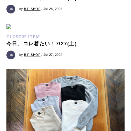
by
B.R.SHOP
/ Jul 28, 2024
CLOSEUP ITEM
今日、コレ着たい！7/27(土)
by
B.R.SHOP
/ Jul 27, 2024