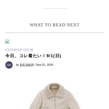
WHAT TO READ NEXT
CLOSEUP ITEM
今日、コレ着たい！9/1(日)
by
B.R.SHOP
/ Sep 01, 2024