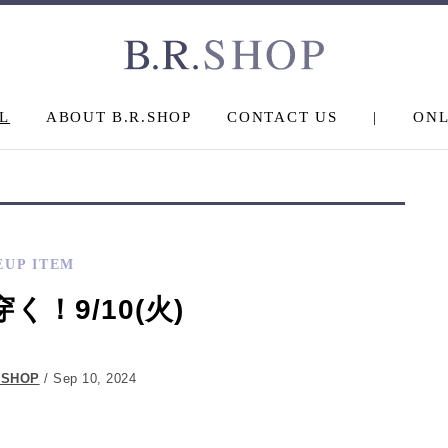
L
ABOUT B.R.SHOP
CONTACT US
|
ONL
EUP ITEM
く！9/10(火)
.SHOP
/ Sep 10, 2024