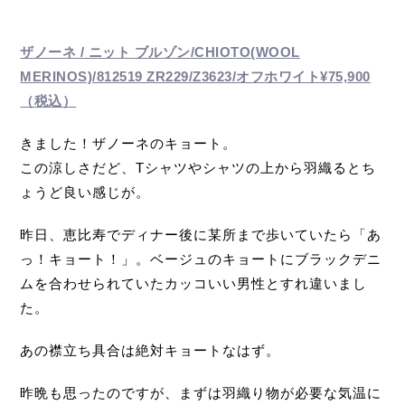
ザノーネ / ニット ブルゾン/CHIOTO(WOOL
MERINOS)/812519 ZR229/Z3623/オフホワイト¥75,900
（税込）
きました！ザノーネのキョート。
この涼しさだど、Tシャツやシャツの上から羽織るとち
ょうど良い感じが。
昨日、恵比寿でディナー後に某所まで歩いていたら「あ
っ！キョート！」。ベージュのキョートにブラックデニ
ムを合わせられていたカッコいい男性とすれ違いまし
た。
あの襟立ち具合は絶対キョートなはず。
昨晩も思ったのですが、まずは羽織り物が必要な気温に