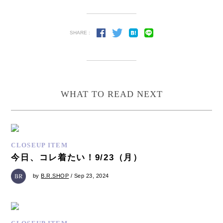
SHARE :
WHAT TO READ NEXT
CLOSEUP ITEM
今日、コレ着たい！9/23（月）
by
B.R.SHOP
/ Sep 23, 2024