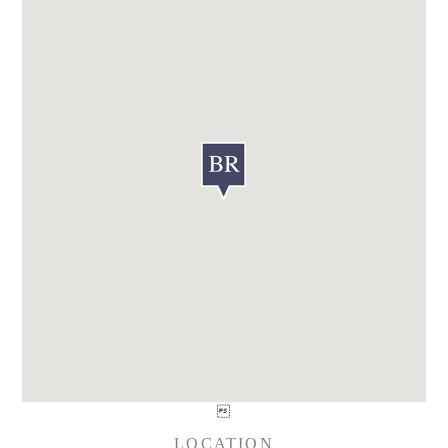

LOCATION