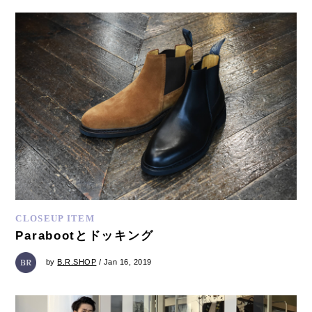
CLOSEUP ITEM
Parabootとドッキング
by
B.R.SHOP
/ Jan 16, 2019