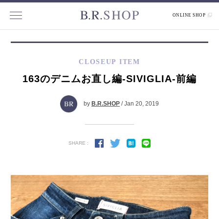
ONLINE SHOP
CLOSEUP ITEM
163のデニムお直し編-SIVIGLIA-前編
by
B.R.SHOP
/ Jan 20, 2019
SHARE :