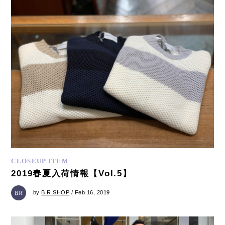
CLOSEUP ITEM
2019春夏入荷情報【Vol.5】
by
B.R.SHOP
/ Feb 16, 2019