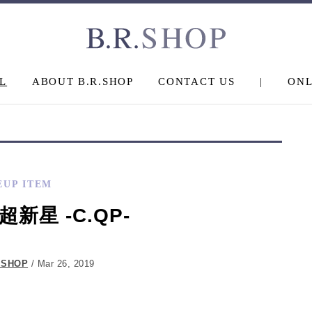
L
ABOUT B.R.SHOP
CONTACT US
|
ONL
EUP ITEM
新星 -C.QP-
.SHOP
/ Mar 26, 2019