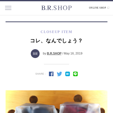
ONLINE SHOP
CLOSEUP ITEM
コレ、なんでしょう？
by
B.R.SHOP
/ May 16, 2019
SHARE :