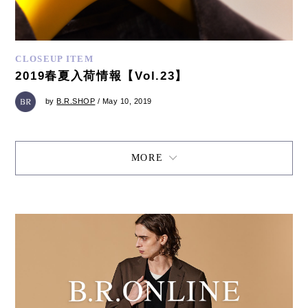
CLOSEUP ITEM
2019春夏入荷情報【Vol.23】
by
B.R.SHOP
/ May 10, 2019
MORE