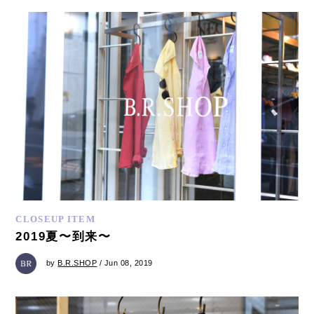
CLOSEUP ITEM
2019夏〜到来〜
by
B.R.SHOP
/ Jun 08, 2019