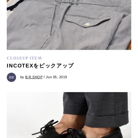
CLOSEUP ITEM
INCOTEXをピックアップ
by
B.R.SHOP
/ Jun 05, 2019