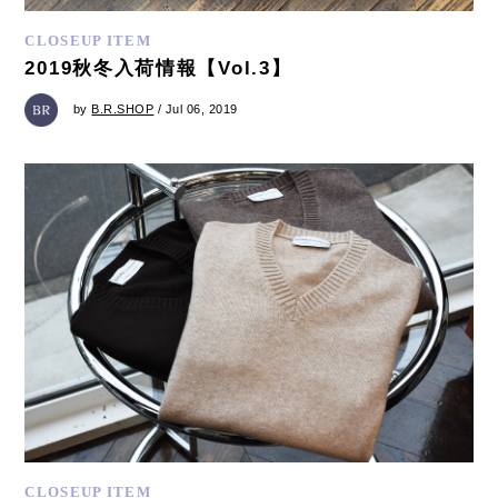
CLOSEUP ITEM
2019秋冬入荷情報【Vol.3】
by
B.R.SHOP
/ Jul 06, 2019
CLOSEUP ITEM