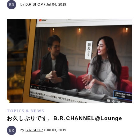
by
B.R.SHOP
/ Jul 04, 2019
TOPICS & NEWS
お久しぶりです、B.R.CHANNEL@Lounge
by
B.R.SHOP
/ Jul 03, 2019