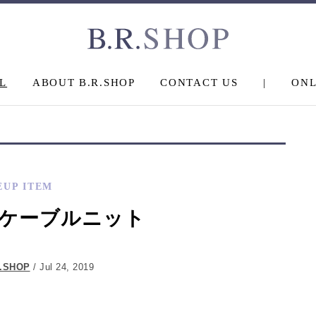
L
ABOUT B.R.SHOP
CONTACT US
|
ONL
EUP ITEM
ケーブルニット
R.SHOP
/ Jul 24, 2019