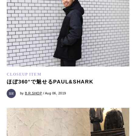
CLOSEUP ITEM
ほぼ360°で魅せるPAUL&SHARK
by
B.R.SHOP
/ Aug 06, 2019