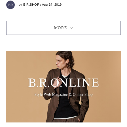
by
B.R.SHOP
/ Aug 14, 2019
MORE