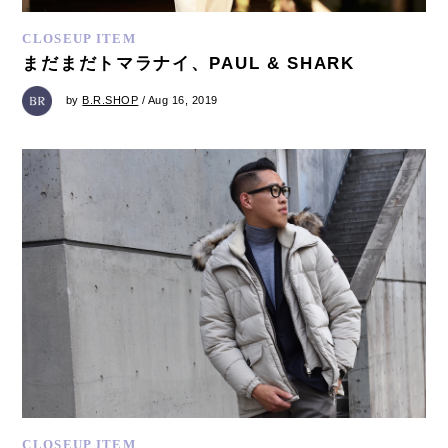
CLOSEUP ITEM
まだまだトマラナイ、PAUL & SHARK
by
B.R.SHOP
/ Aug 16, 2019
CLOSEUP ITEM