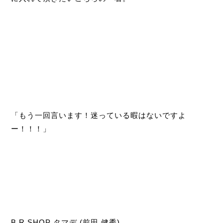
「もう一回言います！迷っている暇はないですよ
ー！！！」
B.R.SHOP タマデ (前田 健秀)