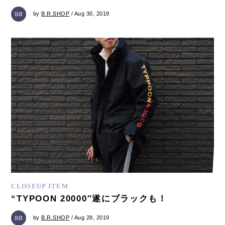
by
B.R.SHOP
/ Aug 30, 2019
CLOSEUP ITEM
“TYPOON 20000″遂にブラックも！
by
B.R.SHOP
/ Aug 28, 2019