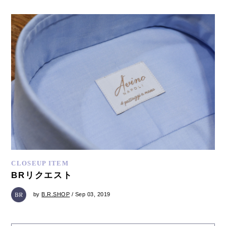
CLOSEUP ITEM
BRリクエスト
by
B.R.SHOP
/ Sep 03, 2019