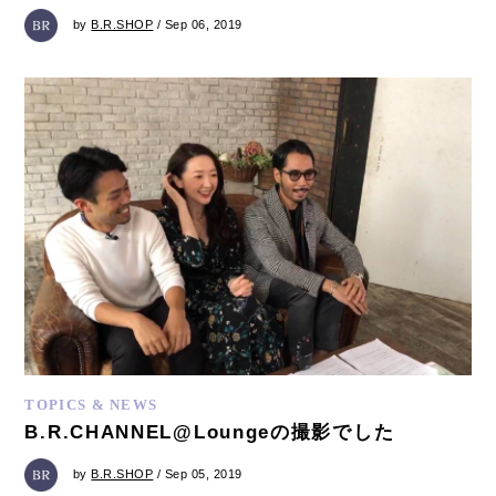
by
B.R.SHOP
/ Sep 06, 2019
TOPICS & NEWS
B.R.CHANNEL@Loungeの撮影でした
by
B.R.SHOP
/ Sep 05, 2019