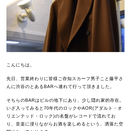
こんにちは。
先日、営業終わりに皆様ご存知スカーフ男子こと藤平さ
んに渋谷のとある
BAR
へ連れて行って頂きました。
そちらの
BAR
はビルの地下にあり、少し隠れ家的存在。
いざ入ってみると
70
年代のロックや
AOR(
アダルト・オ
リエンテッド・ロック
)
の名盤がレコードで流れてお
り、音楽に浸りながらお酒を楽しめるという、洒落た空