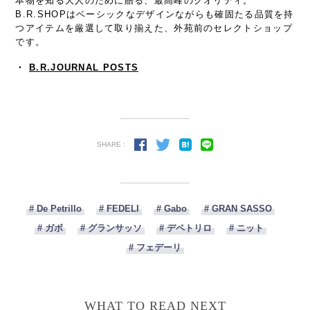
本物を知る大人のために贈る、最高峰のクオリティ。
B.R.SHOPはベーシックなデザインながらも確固たる品質を持
つアイテムを厳選して取り揃えた、外苑前のセレクトショップ
です。
・
B.R.JOURNAL POSTS
SHARE :
# De Petrillo
# FEDELI
# Gabo
# GRAN SASSO
# ガボ
# グランサッソ
# デペトリロ
# ニット
# フェデーリ
WHAT TO READ NEXT