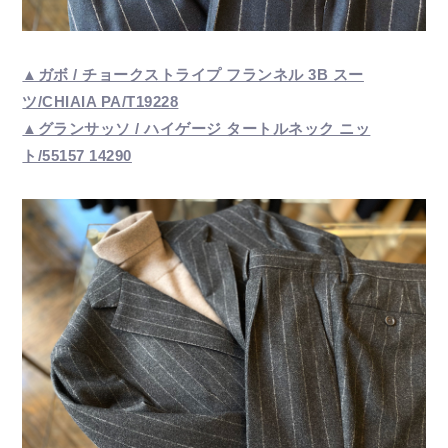
▲ガボ / チョークストライプ フランネル 3B スー
ツ/CHIAIA PA/T19228
▲グランサッソ / ハイゲージ タートルネック ニッ
ト/55157 14290