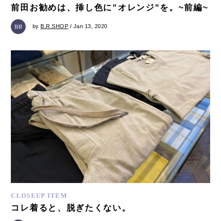
前田お勧めは、挿し色に”オレンジ”を。~前編~
by
B.R.SHOP
/ Jan 13, 2020
CLOSEUP ITEM
コレ着ると、脱ぎたくない。