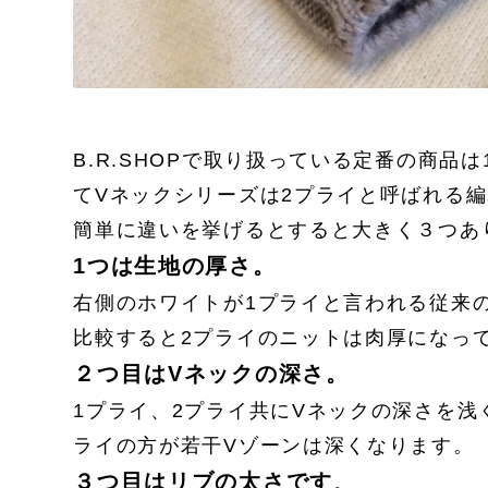
B.R.SHOPで取り扱っている定番の商
てVネックシリーズは2プライと呼ばれる
簡単に違いを挙げるとすると大きく３つあ
1つは生地の厚さ。
右側のホワイトが1プライと言われる従来
比較すると2プライのニットは肉厚になっ
２つ目はVネックの深さ。
1プライ、2プライ共にVネックの深さを浅
ライの方が若干Vゾーンは深くなります。
３つ目はリブの太さです
。