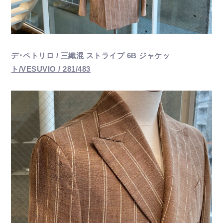
デ･ペトリロ / 三織混 ストライプ 6B ジャケッ
ト/VESUVIO / 281/483