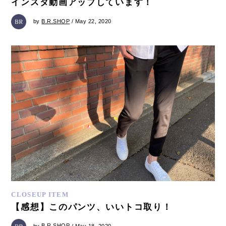
インスタ動画アップしています！
by
B.R.SHOP
/ May 22, 2020
CLOSEUP ITEM
【感想】このパンツ、いいトコ取り！
by
B.R.SHOP
/ May 18, 2020