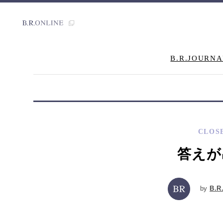
B.R.JOURNA
CLOS
答えが
by
B.R