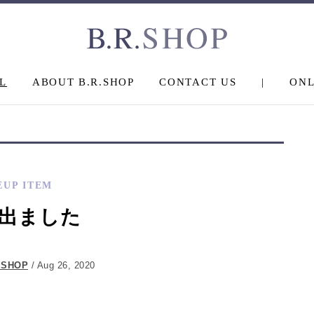
L
ABOUT B.R.SHOP
CONTACT US
|
ONL
EUP ITEM
出ました
.SHOP
/ Aug 26, 2020