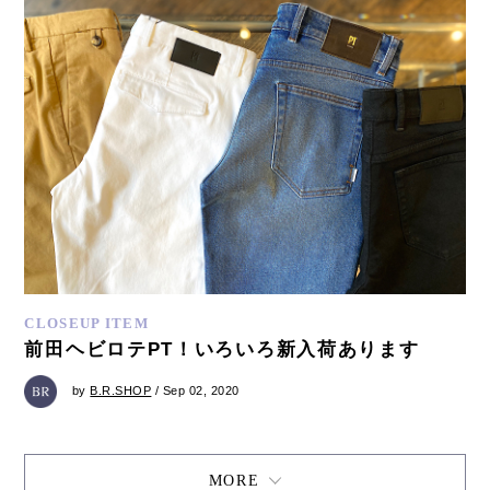
CLOSEUP ITEM
前田ヘビロテPT！いろいろ新入荷あります
by
B.R.SHOP
/ Sep 02, 2020
MORE