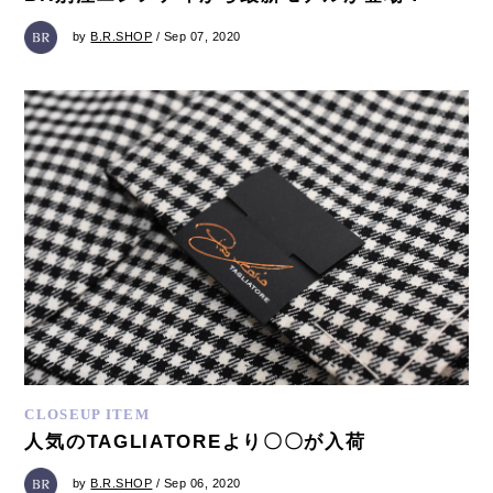
by
B.R.SHOP
/ Sep 07, 2020
CLOSEUP ITEM
人気のTAGLIATOREより〇〇が入荷
by
B.R.SHOP
/ Sep 06, 2020