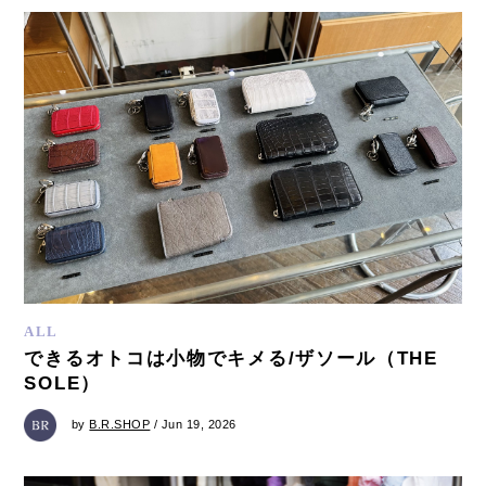
ALL
できるオトコは小物でキメる/ザソール（THE
SOLE）
by
B.R.SHOP
/ Jun 19, 2026