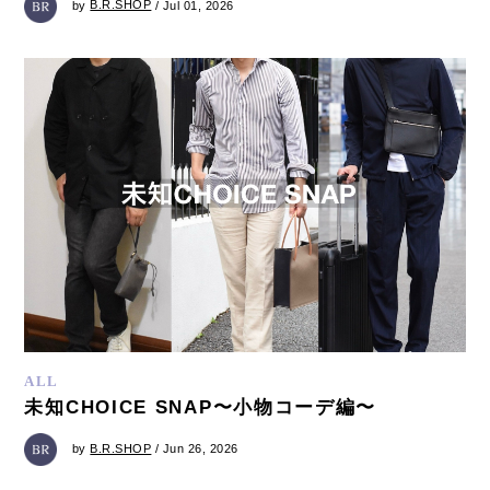
by
B.R.SHOP
/ Jul 01, 2026
ALL
未知CHOICE SNAP〜小物コーデ編〜
by
B.R.SHOP
/ Jun 26, 2026