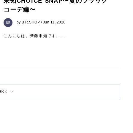
未知CHOICE SNAP〜夏のブラック
コーデ編〜
by
B.R.SHOP
/ Jun 11, 2026
こんにちは。斉藤未知です。...
ORE