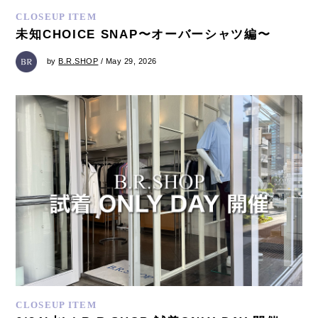
CLOSEUP ITEM
未知CHOICE SNAP〜オーバーシャツ編〜
by
B.R.SHOP
/ May 29, 2026
CLOSEUP ITEM