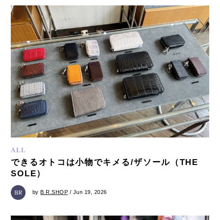
ALL
できるオトコは小物でキメる/ザソール（THE
SOLE）
by
B.R.SHOP
/ Jun 19, 2026