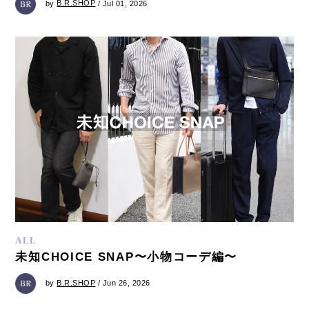
by
B.R.SHOP
/ Jul 01, 2026
ALL
未知CHOICE SNAP〜小物コーデ編〜
by
B.R.SHOP
/ Jun 26, 2026