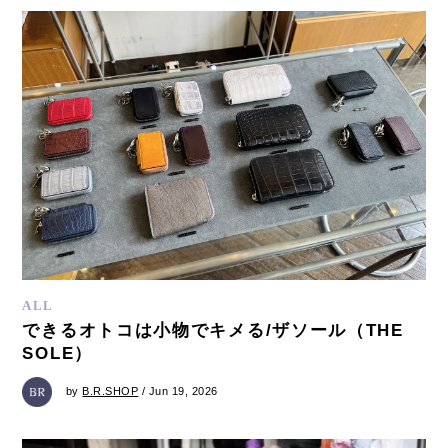
ALL
できるオトコは小物でキメる/ザソール（THE
SOLE）
by
B.R.SHOP
/ Jun 19, 2026