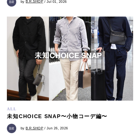
by
B.R.SHOP
/ Jul 01, 2026
ALL
未知CHOICE SNAP〜小物コーデ編〜
by
B.R.SHOP
/ Jun 26, 2026