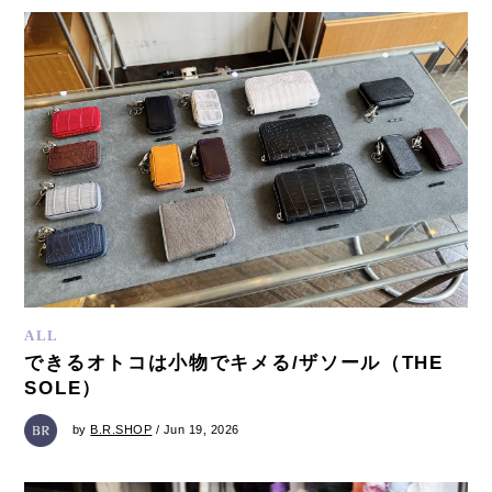
ALL
できるオトコは小物でキメる/ザソール（THE
SOLE）
by
B.R.SHOP
/ Jun 19, 2026