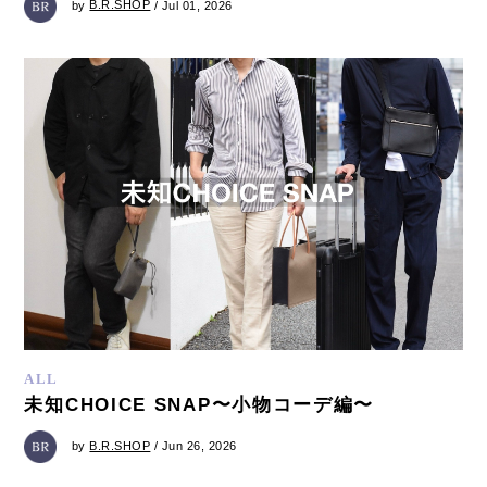
by
B.R.SHOP
/ Jul 01, 2026
ALL
未知CHOICE SNAP〜小物コーデ編〜
by
B.R.SHOP
/ Jun 26, 2026