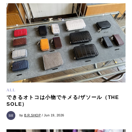
ALL
できるオトコは小物でキメる/ザソール（THE
SOLE）
by
B.R.SHOP
/ Jun 19, 2026