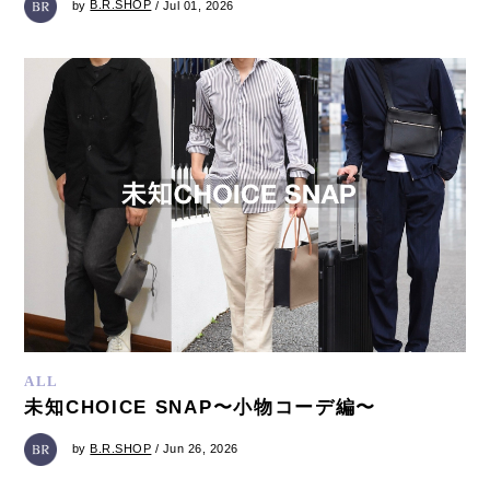
by
B.R.SHOP
/ Jul 01, 2026
ALL
未知CHOICE SNAP〜小物コーデ編〜
by
B.R.SHOP
/ Jun 26, 2026