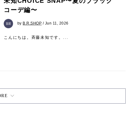
未知CHOICE SNAP〜夏のブラック
コーデ編〜
by
B.R.SHOP
/ Jun 11, 2026
こんにちは。斉藤未知です。...
ORE