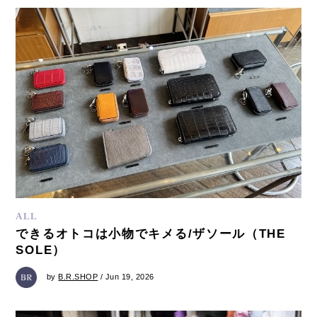
ALL
できるオトコは小物でキメる/ザソール（THE
SOLE）
by
B.R.SHOP
/ Jun 19, 2026