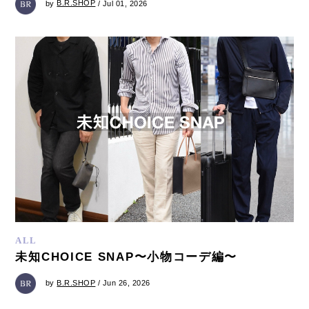
by
B.R.SHOP
/ Jul 01, 2026
ALL
未知CHOICE SNAP〜小物コーデ編〜
by
B.R.SHOP
/ Jun 26, 2026