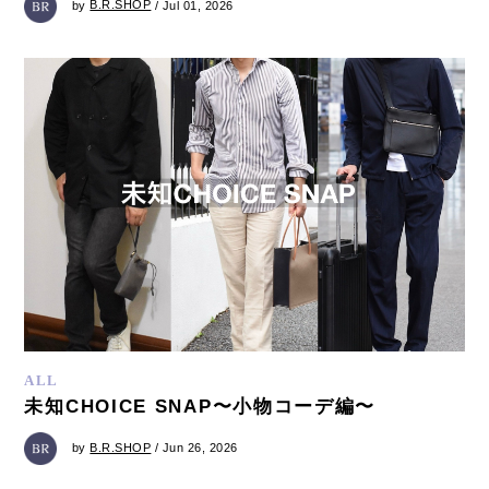
by
B.R.SHOP
/ Jul 01, 2026
ALL
未知CHOICE SNAP〜小物コーデ編〜
by
B.R.SHOP
/ Jun 26, 2026