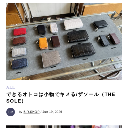
ALL
できるオトコは小物でキメる/ザソール（THE
SOLE）
by
B.R.SHOP
/ Jun 19, 2026