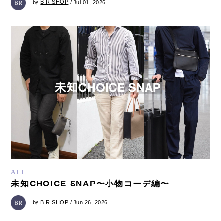
by
B.R.SHOP
/ Jul 01, 2026
ALL
未知CHOICE SNAP〜小物コーデ編〜
by
B.R.SHOP
/ Jun 26, 2026