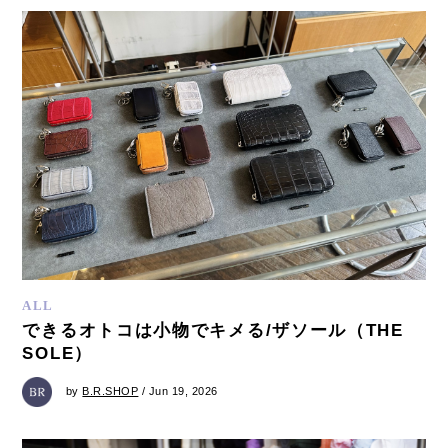
ALL
できるオトコは小物でキメる/ザソール（THE
SOLE）
by
B.R.SHOP
/ Jun 19, 2026