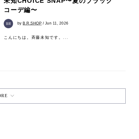
未知CHOICE SNAP〜夏のブラック
コーデ編〜
by
B.R.SHOP
/ Jun 11, 2026
こんにちは。斉藤未知です。...
ORE