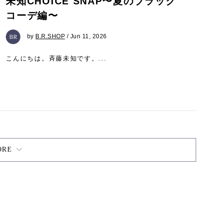
未知CHOICE SNAP〜夏のブラック
コーデ編〜
by
B.R.SHOP
/ Jun 11, 2026
こんにちは。斉藤未知です。...
ORE