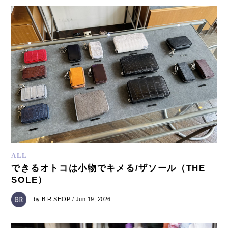
ALL
できるオトコは小物でキメる/ザソール（THE
SOLE）
by
B.R.SHOP
/ Jun 19, 2026