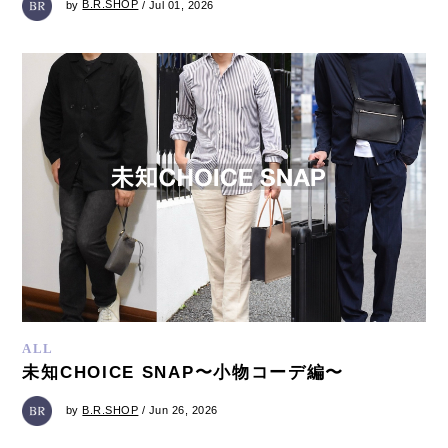
by
B.R.SHOP
/ Jul 01, 2026
ALL
未知CHOICE SNAP〜小物コーデ編〜
by
B.R.SHOP
/ Jun 26, 2026